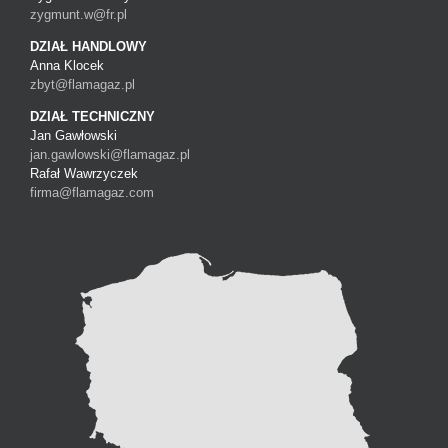
zygmunt.w@fr.pl
DZIAŁ HANDLOWY
Anna Klocek
zbyt@flamagaz.pl
DZIAŁ TECHNICZNY
Jan Gawłowski
jan.gawlowski@flamagaz.pl
Rafał Wawrzyczek
firma@flamagaz.com