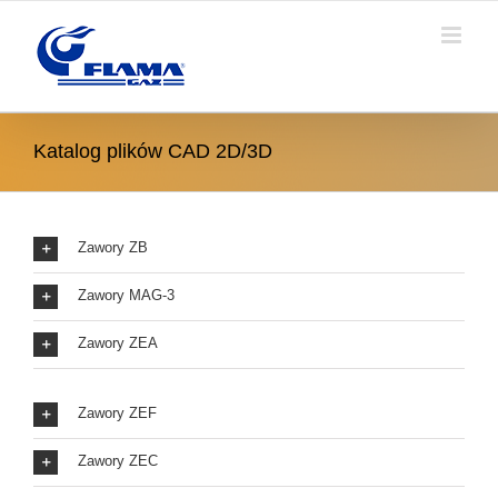
Skip
to
content
Katalog plików CAD 2D/3D
Zawory ZB
Zawory MAG-3
Zawory ZEA
Zawory ZEF
Zawory ZEC