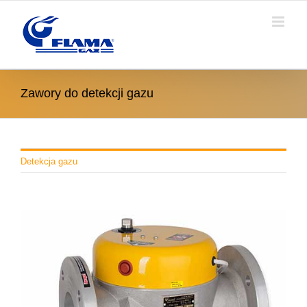
Skip
to
content
Zawory do detekcji gazu
Detekcja gazu